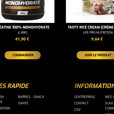
ÉATINE 100% MONOHYDRATE
TASTY RICE CREAM (CRÈME 
JL BRO
LIFE PRO NUTRITION
PRIX
PRIX
41,90 €
9,64 €
COMMANDER
VOIR LE PRODUIT
ÈS RAPIDE
INFORMATIO
ION
BARRES - SNACK
L'ENTREPRISE
MES
VE
SANTÉ
CONTACT
SUIVI
TATION
COM
CGV