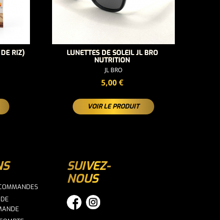
DE RIZ)
LUNETTES DE SOLEIL JL BRO
NUTRITION
JL BRO
PRIX
5,00 €
VOIR LE PRODUIT
NS
SUIVEZ-
NOUS
 COMMANDES
 DE
MANDE