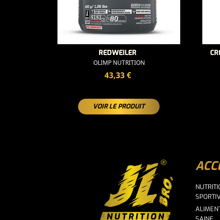
REDWEILER
CR
OLIMP NUTRITION
PRIX
43,33 €
VOIR LE PRODUIT
ACC
NUTRIT
SPORTI
ALIMEN
SAINE