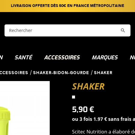
LIVRAISON OFFERTE DÈS 50€ EN FRANCE MÉTROPOLITAINE

N
SANTÉ
ACCESSOIRES
MARQUES
N
CCESSOIRES
SHAKER-BIDON-GOURDE
SHAKER
SHAKER
5,90 €
ou 3 fois 1.97 € sans frais
Scitec Nutrition a élaboré 