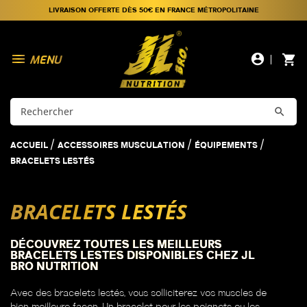
LIVRAISON OFFERTE DÈS 50€ EN FRANCE MÉTROPOLITAINE

account_circle
shopping_cart

ACCUEIL
ACCESSOIRES MUSCULATION
ÉQUIPEMENTS
BRACELETS LESTÉS
BRACELETS LESTÉS
DÉCOUVREZ TOUTES LES MEILLEURS
BRACELETS LESTES DISPONIBLES CHEZ JL
BRO NUTRITION
Avec des bracelets lestés, vous solliciterez vos muscles de