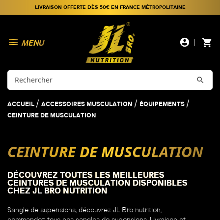
LIVRAISON OFFERTE DÈS 50€ EN FRANCE MÉTROPOLITAINE

account_circle
shopping_cart

ACCUEIL
ACCESSOIRES MUSCULATION
ÉQUIPEMENTS
CEINTURE DE MUSCULATION
CEINTURE DE MUSCULATION
DÉCOUVREZ TOUTES LES MEILLEURES
CEINTURES DE MUSCULATION DISPONIBLES
CHEZ JL BRO NUTRITION
Sangle de supensions, découvrez JL Bro nutrition,