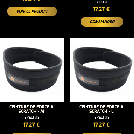
SVELTUS
PRIX
17,27 €
VOIR LE PRODUIT
COMMANDER
CEINTURE DE FORCE A
CEINTURE DE FORCE A
SCRATCH - M
SCRATCH - L
SVELTUS
SVELTUS
PRIX
PRIX
17,27 €
17,27 €