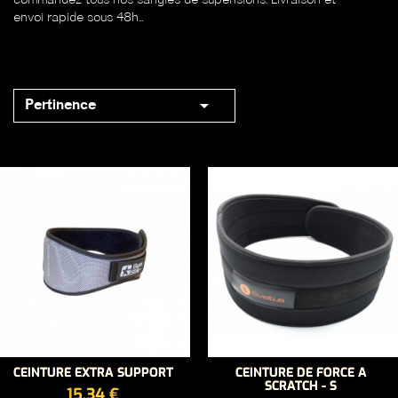
commandez tous nos sangles de supensions. Livraison et
envoi rapide sous 48h…

Pertinence
CEINTURE EXTRA SUPPORT
CEINTURE DE FORCE A
SCRATCH - S
PRIX
15,34 €