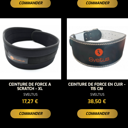
COMMANDER
COMMANDER
CEINTURE DE FORCE A
CEINTURE DE FORCE EN CUIR -
SCRATCH - XL
115 CM
SVELTUS
SVELTUS
PRIX
PRIX
17,27 €
38,50 €
COMMANDER
COMMANDER