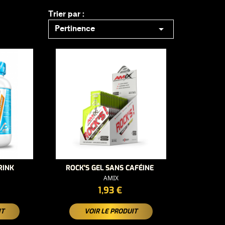
Trier par :

Pertinence
RINK
ROCK'S GEL SANS CAFÉINE
AMIX
PRIX
1,93 €
IT
VOIR LE PRODUIT