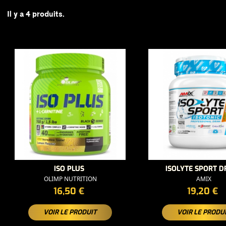
Il y a 4 produits.
ISO PLUS
ISOLYTE SPORT D
OLIMP NUTRITION
AMIX
PRIX
PRIX
16,50 €
19,20 €
VOIR LE PRODUIT
VOIR LE PRODU