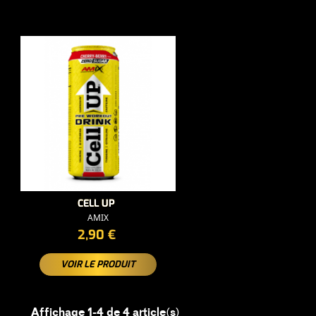
CELL UP
AMIX
PRIX
2,90 €
VOIR LE PRODUIT
Affichage 1-4 de 4 article(s)