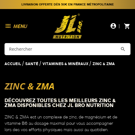
LIVRAISON OFFERTE DÈS 50€ EN FRANCE MÉTROPOLITAINE

account_circle
shopping_cart

ACCUEIL
SANTÉ
VITAMINES & MINÉRAUX
ZINC & ZMA
ZINC & ZMA
DÉCOUVREZ TOUTES LES MEILLEURS ZINC &
ZMA DISPONIBLES CHEZ JL BRO NUTRITION
ZINC & ZMA est un complexe de zinc, de magnésium et de
vitamine B6 au dosage maximal pour vous accompagner
lors des vos efforts physiques mais aussi au quotidien.