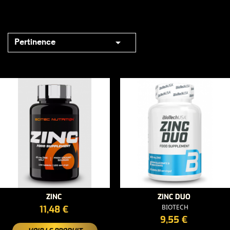

Pertinence
ZINC
ZINC DUO
PRIX
BIOTECH
11,48 €
PRIX
9,55 €