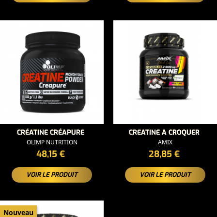
CRÉATINE CRÉAPURE
CREATINE A CROQUER
OLIMP NUTRITION
AMIX
PRIX
PRIX
48,15 €
28,85 €
VOIR LE PRODUIT
VOIR LE PRODUIT
Nouveau