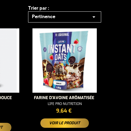
Trier par :

Pertinence
 DOUCE
FARINE D'AVOINE ARÔMATISÉE
LIFE PRO NUTRITION
PRIX
9,64 €
VOIR LE PRODUIT
IT