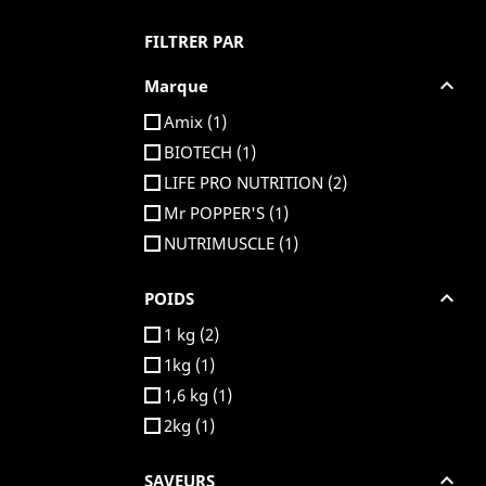
FILTRER PAR

Marque
Amix
(1)
BIOTECH
(1)
LIFE PRO NUTRITION
(2)
Mr POPPER'S
(1)
NUTRIMUSCLE
(1)

POIDS
1 kg
(2)
1kg
(1)
1,6 kg
(1)
2kg
(1)

SAVEURS