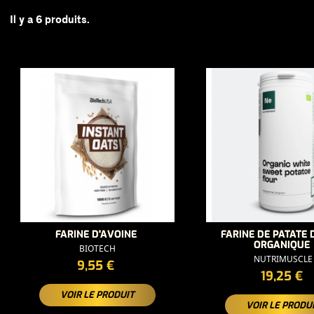
Il y a 6 produits.
FARINE D'AVOINE
FARINE DE PATATE
ORGANIQUE
BIOTECH
NUTRIMUSCLE
PRIX
9,55 €
PRIX
19,25 €
VOIR LE PRODUIT
VOIR LE PRODU