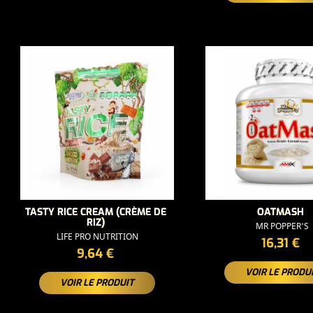
TASTY RICE CREAM (CRÈME DE
OATMASH
RIZ)
MR POPPER'S
LIFE PRO NUTRITION
PRIX
16,31 €
PRIX
9,64 €
VOIR LE PRODU
VOIR LE PRODUIT