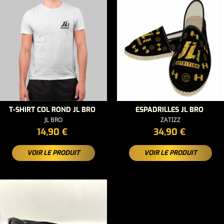
T-SHIRT COL ROND JL BRO
ESPADRILLES JL BRO
JL BRO
ZATIZZ
PRIX
PRIX
14,90 €
34,90 €
VOIR LE PRODUIT
VOIR LE PRODUIT