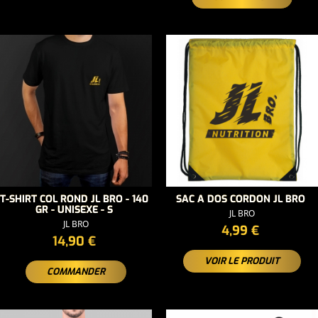
T-SHIRT COL ROND JL BRO - 140
SAC A DOS CORDON JL BRO
GR - UNISEXE - S
JL BRO
JL BRO
PRIX
4,99 €
PRIX
14,90 €
VOIR LE PRODUIT
COMMANDER