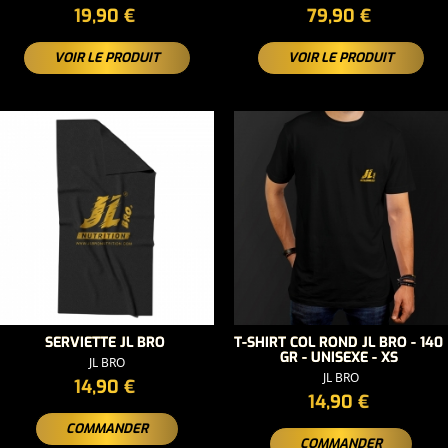
PRIX
PRIX
19,90 €
79,90 €
VOIR LE PRODUIT
VOIR LE PRODUIT
SERVIETTE JL BRO
T-SHIRT COL ROND JL BRO - 140
GR - UNISEXE - XS
JL BRO
JL BRO
PRIX
14,90 €
PRIX
14,90 €
COMMANDER
COMMANDER