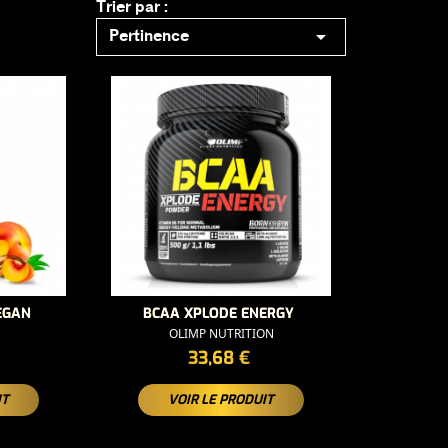
Trier par :

Pertinence
VEGAN
BCAA XPLODE ENERGY
OLIMP NUTRITION
PRIX
33,68 €
IT
VOIR LE PRODUIT