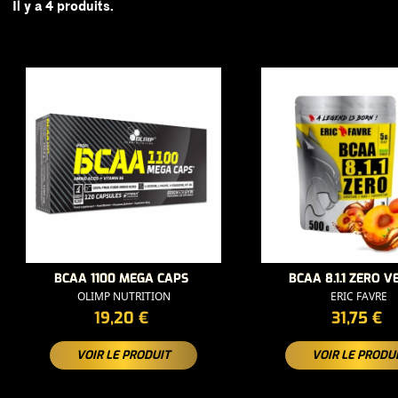
Il y a 4 produits.
BCAA 1100 MEGA CAPS
BCAA 8.1.1 ZERO 
OLIMP NUTRITION
ERIC FAVRE
PRIX
PRIX
19,20 €
31,75 €
VOIR LE PRODUIT
VOIR LE PRODU