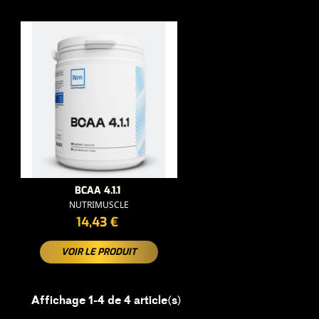
BCAA 4.1.1
NUTRIMUSCLE
PRIX
14,43 €
VOIR LE PRODUIT
Affichage 1-4 de 4 article(s)