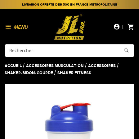
LIVRAISON OFFERTE DÈS 50€ EN FRANCE MÉTROPOLITAINE

account_circle
shopping_cart

ACCUEIL
ACCESSOIRES MUSCULATION
ACCESSOIRES
SHAKER-BIDON-GOURDE
SHAKER FITNESS