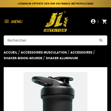
LIVRAISON OFFERTE DÈS 50€ EN FRANCE MÉTROPOLITAINE

account_circle
shopping_cart

ACCUEIL
ACCESSOIRES MUSCULATION
ACCESSOIRES
SHAKER-BIDON-GOURDE
SHAKER ALUMINIUM