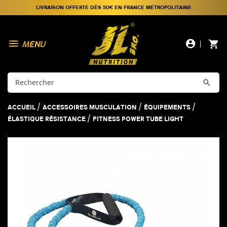
LIVRAISON OFFERTE DÈS 50€ EN FRANCE MÉTROPOLITAINE

account_circle
shopping_cart

ACCUEIL
ACCESSOIRES MUSCULATION
ÉQUIPEMENTS
ÉLASTIQUE RÉSISTANCE
FITNESS POWER TUBE LIGHT