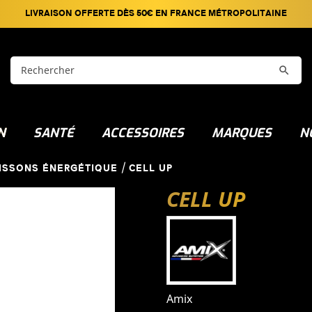
LIVRAISON OFFERTE DÈS 50€ EN FRANCE MÉTROPOLITAINE

N
SANTÉ
ACCESSOIRES
MARQUES
N
ISSONS ÉNERGÉTIQUE
CELL UP
CELL UP
Amix